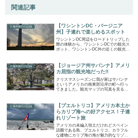
関連記事
【ワシントンDC・バージニア
2.海外旅行の記録
州】子連れで楽しめるスポット
ワシントンDC周辺をロードトリップした
際の体験から、ワシントンDCでの観光ス
ポット、ワシントンDC外の近くの観光ス
ポットを紹介します。ホワイトハウスま
ずはホワイトハウス！ホテルから歩いて
向かいました。たくさんの観光客で前面
【ジョージア州サバンナ】アメリ
2.海外旅行の記録
道路は賑わっていま...
カ屈指の観光地だった!!
クリスマスシーズンに我が家はサバンナ
というアメリカの南東部沿岸の町へ行っ
てきました。観光マップの写真を見る
と、南部の空気漂う歴史的なたたずまい
の町という印象で、以前からとても気に
なっていました。およそ１キロ四方に観
【プエルトリコ】アメリカ本土か
2.海外旅行の記録
光スポットがぎゅっとつまっ...
らカリブ海への好アクセス！子連
れリゾート旅
アメリカの未編入領土だけれどスペイン
語圏である島、プエルトリコ。カラフル
な建物にカリブ海の海が魅力的なリゾー