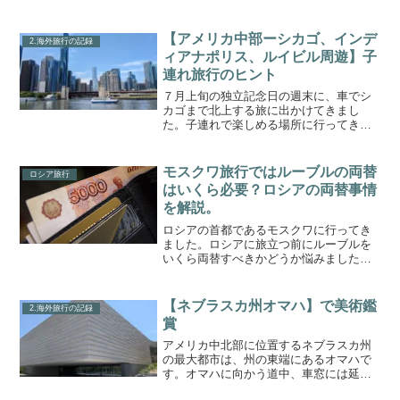
ト地で、いつか行ってみたいと思ってい
ました。今回秋休みを利用して10月初旬
に行ってきました。ニューヨークからの
【アメリカ中部ーシカゴ、インデ
2.海外旅行の記録
直行便で訪れる人が多い...
ィアナポリス、ルイビル周遊】子
連れ旅行のヒント
７月上旬の独立記念日の週末に、車でシ
カゴまで北上する旅に出かけてきまし
た。子連れで楽しめる場所に行ってきま
した。今回の旅程はこちら↓＝＝＝＝＝＝
＝＝＝＝＝＝1日目 6：00アラバマ州自
宅出発→（車で6時間＋時差1時間）13：
モスクワ旅行ではルーブルの両替
ロシア旅行
00インディアナ...
はいくら必要？ロシアの両替事情
を解説。
ロシアの首都であるモスクワに行ってき
ました。ロシアに旅立つ前にルーブルを
いくら両替すべきかどうか悩みました。
円を国内でルーブルに両替しておくのが
いいか、USドルで持っていって現地で両
替するのがいいか、などわからないこと
【ネブラスカ州オマハ】で美術鑑
2.海外旅行の記録
だらけでした。今回は同...
賞
アメリカ中北部に位置するネブラスカ州
の最大都市は、州の東端にあるオマハで
す。オマハに向かう道中、車窓には延々
ととうもろこし畑が見えていましたが、