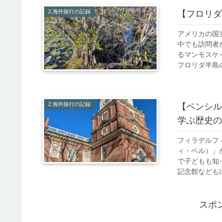
2.海外旅行の記録
【フロリダ
アメリカの国
中でも訪問者
るマンモスケ
フロリダ半島の
2.海外旅行の記録
【ペンシル
学ぶ歴史の
フィラデルフ
ィ・ベル）」
で子どもも知
記念館なども出
スポ