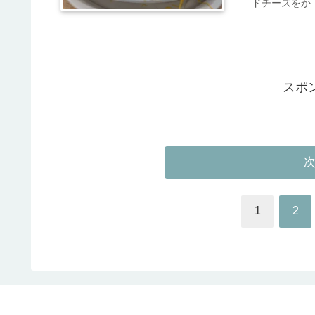
ドチーズをか..
スポ
1
2