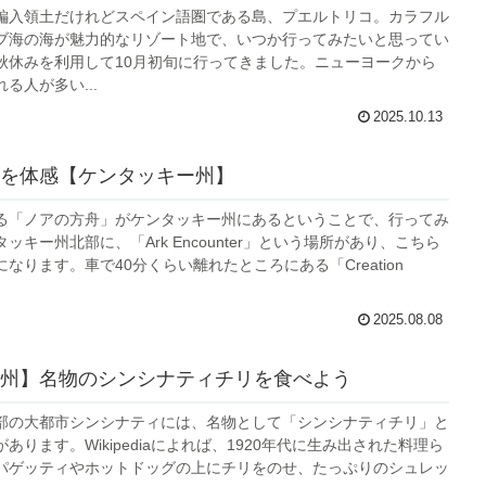
編入領土だけれどスペイン語圏である島、プエルトリコ。カラフル
ブ海の海が魅力的なリゾート地で、いつか行ってみたいと思ってい
秋休みを利用して10月初旬に行ってきました。ニューヨークから
る人が多い...
2025.10.13
を体感【ケンタッキー州】
る「ノアの方舟」がケンタッキー州にあるということで、行ってみ
ッキー州北部に、「Ark Encounter」という場所があり、こちら
なります。車で40分くらい離れたところにある「Creation
2025.08.08
州】名物のシンシナティチリを食べよう
部の大都市シンシナティには、名物として「シンシナティチリ」と
あります。Wikipediaによれば、1920年代に生み出された料理ら
パゲッティやホットドッグの上にチリをのせ、たっぷりのシュレッ