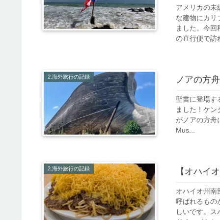
アメリカの未
な建物にカリ
ました。今回
の直行便で訪れ
2.海外旅行の記録
ノアの方舟
聖書に登場す
ました！ケンタ
がノアの方舟に
Mus...
2.海外旅行の記録
【オハイオ
オハイオ州南
呼ばれるものが
しいです。ス