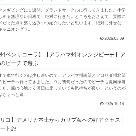
クスギビングに１週間、グランドサークルに行ってきました。小学
しめる無理ない日程で、絶対に行きたいところをおさえて、実際に
メだった点を盛り込みつつ紹介したいと思います。絶対に外せな
ャニオングラ...
2026.03.09
州ペンサコーラ】【アラバマ州オレンジビーチ】ア
のビーチで遊ぶ
まで車で行くのは少し遠いので、アラバマ州南部とフロリダ州北部
のビーチへ行ってきました。９月初旬だったのでビーチも夏同様暑
ただ、風は心地よく浜辺に座っていても気持ちが良い、というのが
ちょっと違...
2025.10.14
リコ】アメリカ本土からカリブ海への好アクセス！
ート旅