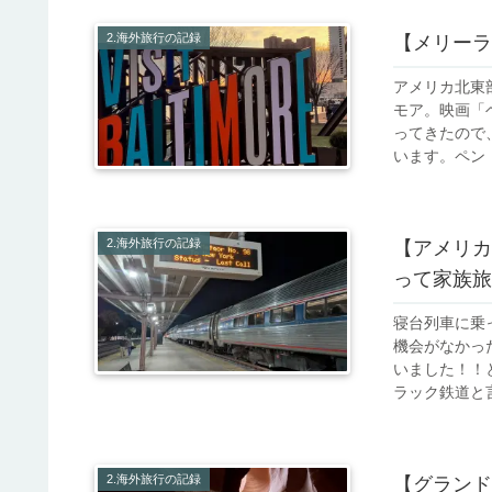
2.海外旅行の記録
【メリーラ
アメリカ北東
モア。映画「
ってきたので
います。ペン・
2.海外旅行の記録
【アメリカ
って家族旅
寝台列車に乗
機会がなかっ
いました！！
ラック鉄道と言
2.海外旅行の記録
【グランド