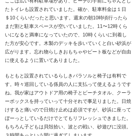
ここは広い有料駐車場があり、ビーチの手前にちゃんとし
たトイレも設置されていました。確か、駐車料金は１日
＄10くらいだったと思います。週末の朝10時頃行ったら
まだ割と駐車スペースが空いていました。11〜12時くら
いになると満車になっていたので、10時くらいに到着し
た方が安心です。木製のデッキを歩いていくと白い砂浜が
広がります。忘れ物らしきおもちゃやビート板などが自由
に使えるように置いてありました。
もともと設置されているらしきパラソルと椅子は有料で
す。時々巡回している係員の人に支払って使えるようです
ね。我が家はアウトドア用の椅子とビーチタオル、クーラ
ーボックスを持っていって十分それで事足りました。日焼
けすると痛いので日焼け止めは必須ですが、砂浜に座って
ぼーっとしているだけでとてもリフレッシュできました。
もちろん子どもは貝殻拾い、波との戦い、砂遊びに没頭。
３時間あっという間に過ぎてしまいます。