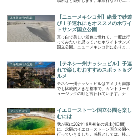
場所など紹介します。車旅行なのでニュ
ーオーリンズ中心部だけでなく、郊外、
州都のバトンルージュへも行きました。
６時間の運転は結構大変です。早朝で眠
【ニューメキシコ州】絶景で砂遊
2.海外旅行の記録
いですが、夫婦で交代しな...
び！子連れにもオススメのホワイ
トサンズ国立公園
真っ白で美しい景色に憧れて、一度は行
ってみたいと思っていたホワイトサンズ
国立公園。ニューメキシコ州にあります
が、テキサス州とのほぼ境界に位置して
います。最寄りの空港はテキサス州のエ
ルパソ空港。ここからレンタカーでおよ
【テネシー州ナッシュビル】子連
2.海外旅行の記録
そ１時間半の道のりです。...
れで楽しむおすすめスポット＆グ
ルメ
テネシー州ナッシュビルはアメリカ南部
でも比較的大きな都市で、カントリーミ
ュージックの町と言われています。ナッ
シュビル空港も国内線の便がかなり多い
ので、我が家もかなり利用しています。
そんなナッシュビルを子連れで訪問した
イエローストーン国立公園を楽し
アメリカ旅行
観光スポットを紹介します...
むには
我が家は2024年9月初旬の週末(4日間)
に、念願のイエローストーン国立公園へ
行っていきました。感想としては、軽い
ハイキングと見どころスポット巡りをし