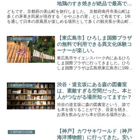
地鶏のすき焼きが絶品で最高でし
た。
どもです。京都府の美山町を旅行しました。 京都府南丹市美山町は
多くの茅葺き民家が現存する「かやぶきの里」として有名です。1年
を通して日本の原風景が楽しめる場所として多くの観光客が美山町を
訪れています。特にバイカーが多く、ツーリングスポットと...
【東広島市】ひろしま国際プラザ
3.国内旅行の記録
の無料で利用できる異文化体験コ
ーナーが楽しい。
東広島市サイエンスパーク内にあるひろ
しま国際プラザに行ってきました。ひろ
しま国際プラザは広島県東広島市に1997
年に建設された「広島県立広島国際協力
センター」と「独立行政法人国際協力機
構（JICA）中国国際センター」が一体化
渋谷・道玄坂にある森の図書室
3.国内旅行の記録
した複合施設です...
は、素敵すぎる空間だった。本と
人がつながる場所知ってますか？
渋谷の道玄坂に森の図書室という、誰で
も本を借りることができ、音楽を聴き、
お酒を飲みながら本が読める場所があり
ます。森の図書室HP2014年5月にクラウ
ドファンディングで1737名ものパトロン
から支援を受けて設立されました。※パ
【神戸】カワサキワールド（神戸
3.国内旅行の記録
トロン数、日本...
海洋博物館）に行ってきた。安い