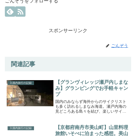
ごんぞうをフォローする
スポンサーリンク
ごんぞう
関連記事
【グランヴィレッジ瀬戸内しまな
3.国内旅行の記録
み】グランピングでお手軽キャン
プ
国内のみならず海外からのサイクリスト
も多く訪れるしまなみ海道。瀬戸内海の
見どころある島々を結び、楽しいサイク
リング旅行ができる場所です。いつかは
サイクリングもしたいなーと思いつつ、
今回はその中の高根島という島にあるグ
【京都府南丹市美山町】山里料理
3.国内旅行の記録
ランピングサイトへ行って...
旅館いそべに泊まった感想。美山