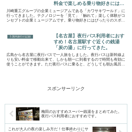
料金で楽しめる乗り物好きにはお
すすめのスポット。
川崎重工グループの企業ミュージアムである「カワサキワールド」に
行ってきました。テクノロジーを「見て」「触れて」楽しく体験がコ
ンセプトの企業ミュージアムです。乗り物好きにはぴったりのスポッ
トです。うちの子は乗り物が大好きなので行ってきました。...
【名古屋】夜行バス利用者におす
3.国内旅行の記録
すめ！名古屋駅すぐ近くの銭湯
「炭の湯」に行ってきた。
広島から名古屋に夜行バスで一人旅をしました。夜行バスは新幹線よ
りも安い料金で移動出来て、しかも朝一に到着するので時間も有効に
使うことができます。ただ夜行バスに乗ると、どうしても朝お風呂に
入りたくなります。今回も朝一でまずは銭湯に入ろうと事前...
スポンサーリンク
梅田のおすすめスーパー銭湯をまとめてみた。
夜行バス利用者におすすめです。
これが大人の夜の楽しみ方だ！仕事終わりにサ