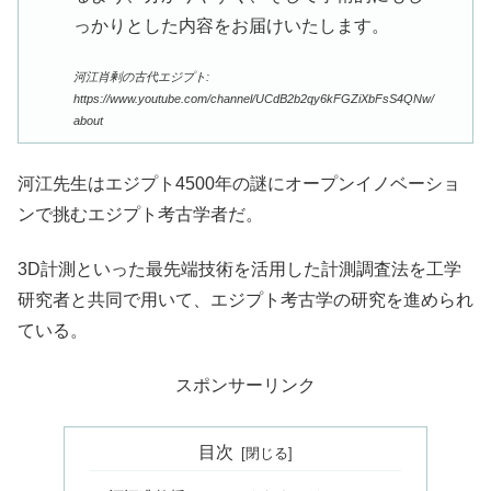
っかりとした内容をお届けいたします。
河江肖剰の古代エジプト:
https://www.youtube.com/channel/UCdB2b2qy6kFGZiXbFsS4QNw/
about
河江先生はエジプト4500年の謎にオープンイノベーショ
ンで挑むエジプト考古学者だ。
3D計測といった最先端技術を活用した計測調査法を工学
研究者と共同で用いて、エジプト考古学の研究を進められ
ている。
スポンサーリンク
目次