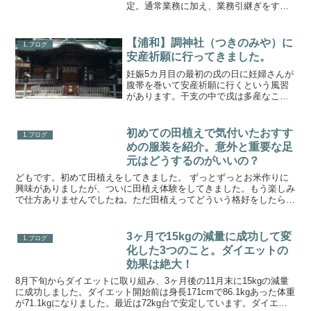
定。通常業務に加え、業務引継ぎをすす
めています。転職活動を終了しました。
内定をもらうまでに考えたこと。この日
も21時ぐらいまでオフィスで仕事。ちな
【浦和】調神社（つきのみや）に
1.ブログ
みに誕生日です。仕事帰り...
安産祈願に行ってきました。
妊娠5カ月目の最初の戌の日に妊婦さんが
腹帯を巻いて安産祈願に行くという風習
があります。干支の中で戌は多産なこと
にあやかって、戌の日に安産祈願に行く
そうです。戌の日がいつかは「戌の日カ
レンダー」とネットで検索すると調べら
初めての田植えで気付いたおすす
1.ブログ
れます。犬印本舗（戌の...
めの服装を紹介。意外と重要な足
元はどうするのがいいの？
どもです。初めて田植えをしてきました。 ずっとずっとお米作りに
興味がありましたが、ついに田植え体験をしてきました。もう楽しみ
で仕方ありませんでしたね。ただ田植えってどういう格好をしたらい
いの？やっぱり長袖？など適した服装がよくわかりませんで...
3ヶ月で15kgの減量に成功して変
1.ブログ
化した3つのこと。ダイエットの
効果は絶大！
8月下旬からダイエットに取り組み、3ヶ月後の11月末に15kgの減量
に成功しました。ダイエット開始前は身長171cmで86.1kgあった体重
が71.1kgになりました。最近は72kg台で安定しています。ダイエッ