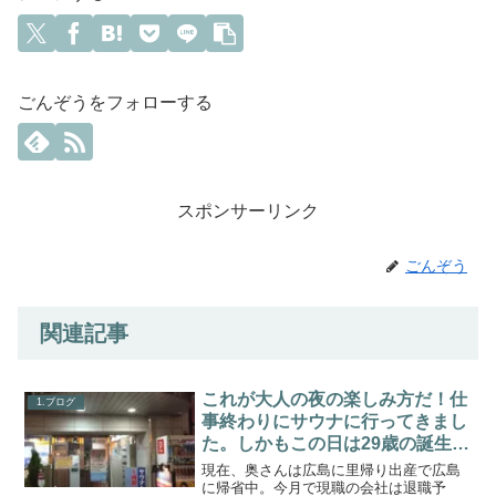
ごんぞうをフォローする
スポンサーリンク
ごんぞう
関連記事
これが大人の夜の楽しみ方だ！仕
1.ブログ
事終わりにサウナに行ってきまし
た。しかもこの日は29歳の誕生
日。
現在、奥さんは広島に里帰り出産で広島
に帰省中。今月で現職の会社は退職予