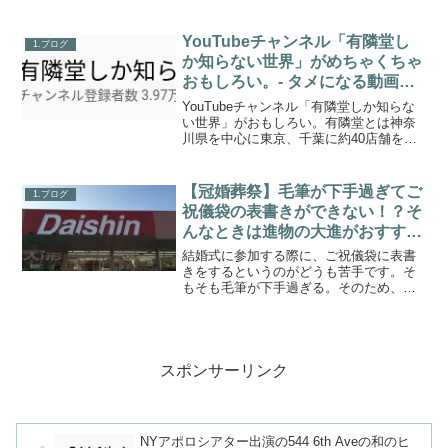
ト前半は食事中心でまずは体重を...
YouTubeチャンネル「有隣堂し
1.ブログ
か知らない世界」がめちゃくちゃ
おもしろい。- タメになる動画だ
が中毒性がある。
YouTubeチャンネル「有隣堂しか知らな
い世界」がおもしろい。有隣堂とは神奈
川県を中心に東京、千葉に約40店舗を展
開する書店チェーンである。オウンドメ
ディアとして「有隣堂しか知らない世
界」を運営している。このYouTubeチェ
【冠婚葬祭】毛筆が下手過ぎてご
1.ブログ
ンネルがとて...
祝儀袋の表書きができない！？そ
んなときは進物の大進がおすす
め。
結婚式に参加する際に、ご祝儀袋に表書
きをするというのがどうも苦手です。そ
もそも毛筆が下手過ぎる。そのため、こ
れまで幾度となく訪れたご祝儀袋への表
書きイベント発生の際は、妻に代筆をお
願いしてきました。頼める人がいない場
合、下手くそな字で仕方な...
スポンサーリンク
NYアポロシアター出演の544 6th Aveの和のヒ