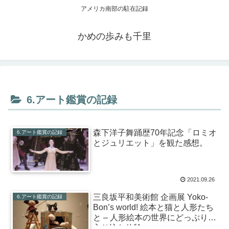
アメリカ南部の駐在記録
かめの歩みも千里
6.アート鑑賞の記録
森下洋子舞踊歴70年記念「ロミオ
6.アート鑑賞の記録
とジュリエット」を観た感想。
2021.09.26
三良坂平和美術館 企画展 Yoko-
6.アート鑑賞の記録
Bon’s world! 絵本と猫と人形たち
と – 人形絵本の世界にどっぷりと
入り込む体験。