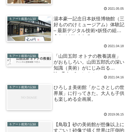
2021.05.05
湯本豪一記念日本妖怪博物館（三
6.アート鑑賞の記録
好もののけミュージアム）体験記
– 最新デジタル技術×妖怪の組み
合わせがおもしろい。
2021.04.18
「山田五郎 オトナの教養講座」
6.アート鑑賞の記録
がおもしろい。山田五郎氏の深い
知識（美術）がにじみ出る
YouTubeチャンネル。
2021.04.16
ひろしま美術館「かこさとしの世
6.アート鑑賞の記録
界展」に行ってきた。大人も子供
も楽しめる企画展。
2019.06.15
【鳥取】砂の美術館が想像以上に
6.アート鑑賞の記録
すごい！砂像で描く世界は圧倒的